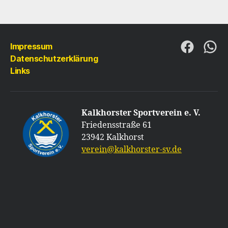
Impressum
Folge
Folg
Datenschutzerklärung
uns
uns
Links
auf
auf
Faceboo
Wha
Kalkhorster Sportverein e. V.
Friedensstraße 61
23942 Kalkhorst
verein@kalkhorster-sv.de