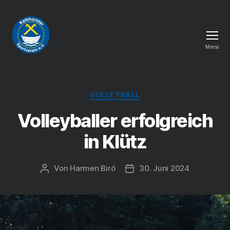
Menü
Kalkhorster
Sportverein
e.
Kategorien
V.
VOLLEYBALL
Volleyballer erfolgreich
in Klütz
Von
Harmen Biró
30. Juni 2024
Beitragsautor
Veröffentlichungsdatum