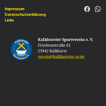
Impressum
Folge
Folg
Datenschutzerklärung
uns
uns
Links
auf
auf
Faceboo
Wha
Kalkhorster Sportverein e. V.
Friedensstraße 61
23942 Kalkhorst
verein@kalkhorster-sv.de