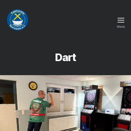
Menü
Kalkhorster
Sportverein
e.
V.
Dart