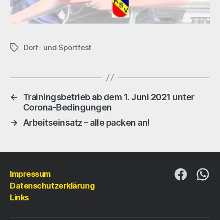
Dorf- und Sportfest
Schlagwörter
←
Trainingsbetrieb ab dem 1. Juni 2021 unter
Corona-Bedingungen
→
Arbeitseinsatz – alle packen an!
Impressum
Folge
Folg
Datenschutzerklärung
uns
uns
Links
auf
auf
Faceboo
Wha