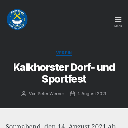
Menü
Kalkhorster
Sportverein
e.
Kategorien
V.
VEREIN
Kalkhorster Dorf- und
Sportfest
Von
Peter Werner
1. August 2021
Beitragsautor
Veröffentlichungsdatum
Sonnabend, den 14. August 2021 ab