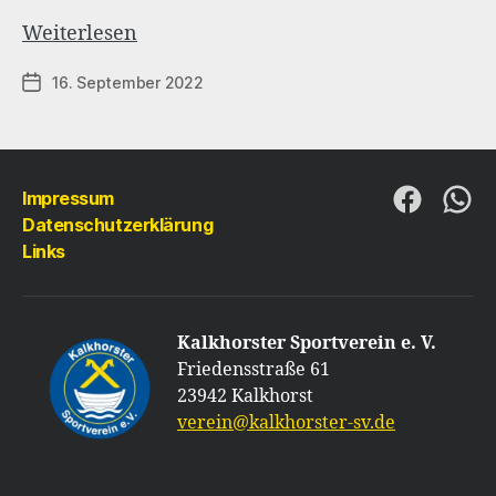
Kalkhorster
Weiterlesen
SV
16. September 2022
Veröffentlichungsdatum
gründet
Fußballabteilung
„Alte
Herren“
Impressum
Folge
Folg
Datenschutzerklärung
uns
uns
Links
auf
auf
Faceboo
Wha
Kalkhorster Sportverein e. V.
Friedensstraße 61
23942 Kalkhorst
verein@kalkhorster-sv.de