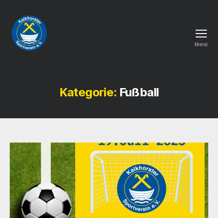
Menü
Kalkhorster
Sportverein
e.
V.
Kategorie:
Fußball