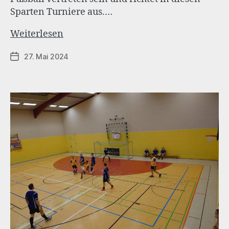
Sparten Turniere aus.…
Der
Weiterlesen
KSV
27. Mai 2024
Veröffentlichungsdatum
beim
Dorf-
und
Sportfest